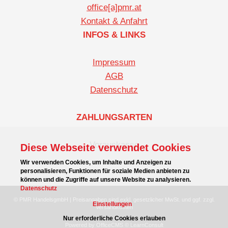
office[a]pmr.at
Kontakt & Anfahrt
INFOS & LINKS
Impressum
AGB
Datenschutz
ZAHLUNGSARTEN
Vorauskasse
Diese Webseite verwendet Cookies
Wir verwenden Cookies, um Inhalte und Anzeigen zu
personalisieren, Funktionen für soziale Medien anbieten zu
können und die Zugriffe auf unsere Website zu analysieren.
Datenschutz
© PMR HandelsgmbH | Preisangaben sind exkl. gesetzlicher MwSt. und ggf. zzgl.
Einstellungen
Versandkosten
Nur erforderliche Cookies erlauben
Powered by OfficeCMS © LearnConsult