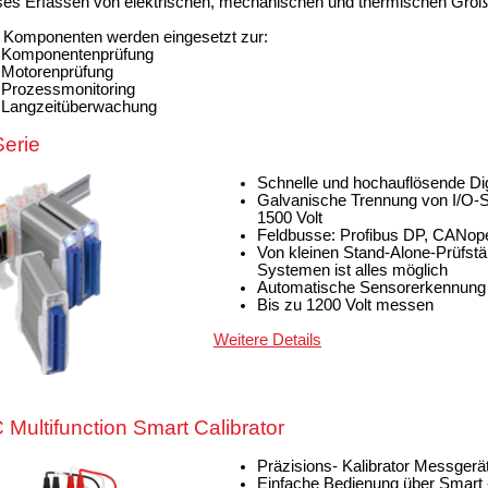
ses Erfassen von elektrischen, mechanischen und thermischen Größ
 Komponenten werden eingesetzt zur:
Komponentenprüfung
Motorenprüfung
Prozessmonitoring
Langzeitüberwachung
Serie
Schnelle und hochauflösende Dig
Galvanische Trennung von I/O-Si
1500 Volt
Feldbusse: Profibus DP, CANope
Von kleinen Stand-Alone-Prüfstä
Systemen ist alles möglich
Automatische Sensorerkennun
Bis zu 1200 Volt messen
Weitere Details
C
Multifunction Smart Calibrator
Präzisions-
Kalibrator
Messgerät 
Einfache Bedienung über Smart -