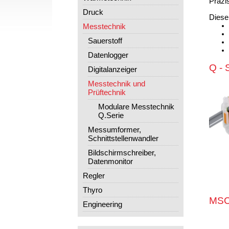
Präzi
Druck
Diese
Messtechnik
Sauerstoff
Datenlogger
Q - 
Digitalanzeiger
Messtechnik und
Prüftechnik
Modulare Messtechnik
Q.Serie
Messumformer,
Schnittstellenwandler
Bildschirmschreiber,
Datenmonitor
Regler
Thyro
MS
Engineering