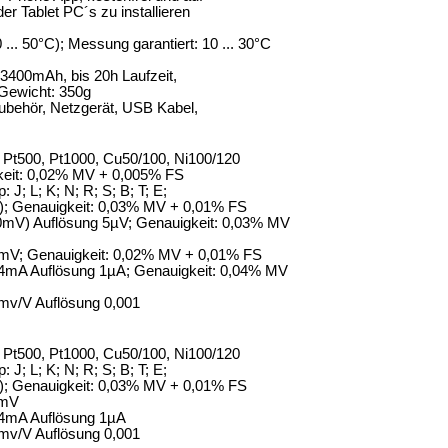
er Tablet
PC´s
zu installieren
 ... 50°C); Messung garantiert: 10 ... 30°C
3400mAh, bis 20h Laufzeit,
Gewicht: 350g
Zubehör, Netzgerät, USB Kabel,
, Pt500, Pt1000, Cu50/100, Ni100/120
gkeit: 0,02% MV + 0,005% FS
J; L; K; N; R; S; B; T; E;
k); Genauigkeit: 0,03% MV + 0,01% FS
90mV) Auflösung 5µV; Genauigkeit: 0,03% MV
 1mV; Genauigkeit: 0,02% MV + 0,01% FS
. 24mA Auflösung 1µA; Genauigkeit: 0,04% MV
4 mv/V Auflösung 0,001
, Pt500, Pt1000, Cu50/100, Ni100/120
J; L; K; N; R; S; B; T; E;
k); Genauigkeit: 0,03% MV + 0,01% FS
1mV
. 24mA Auflösung 1µA
4 mv/V Auflösung 0,001