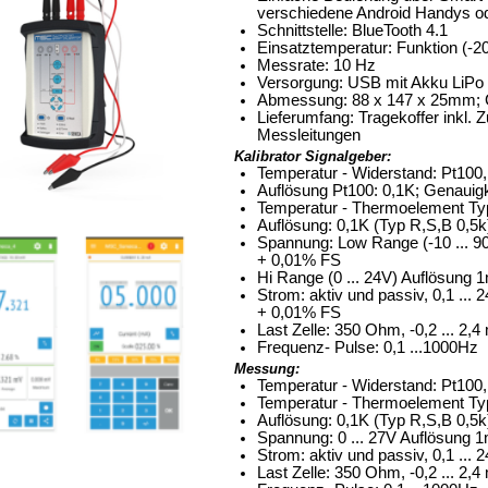
verschiedene Android Handys od
Schnittstelle:
BlueTooth
4.1
Einsatztemperatur: Funktion (-20
Messrate
: 10 Hz
Versorgung: USB mit Akku
LiPo
Abmessung: 88 x 147 x 25mm; 
Lieferumfang: Tragekoffer inkl. 
Messleitungen
Kalibrator
Signalgeber:
Temperatur - Widerstand: Pt100
Auflösung Pt100: 0,1K; Genaui
Temperatur - Thermoelement Typ: 
Auflösung: 0,1K (Typ
R,S
,B 0,5
Spannung: Low Range (-10 ... 
+ 0,01% FS
Hi Range (0 ... 24V) Auflösung
Strom: aktiv und passiv, 0,1 ..
+ 0,01% FS
Last Zelle: 350 Ohm, -0,2 ... 2,
Frequenz- Pulse: 0,1 ...1000Hz
Messung:
Temperatur - Widerstand: Pt100
Temperatur - Thermoelement Typ: 
Auflösung: 0,1K (Typ
R,S
,B 0,5
Spannung: 0 ... 27V Auflösung 
Strom: aktiv und passiv, 0,1 ..
Last Zelle: 350 Ohm, -0,2 ... 2,