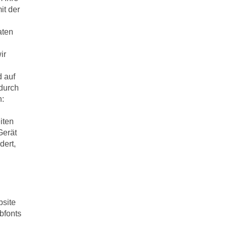
it der
aten
ir
d auf
 durch
n:
iten
Gerät
dert,
bsite
bfonts