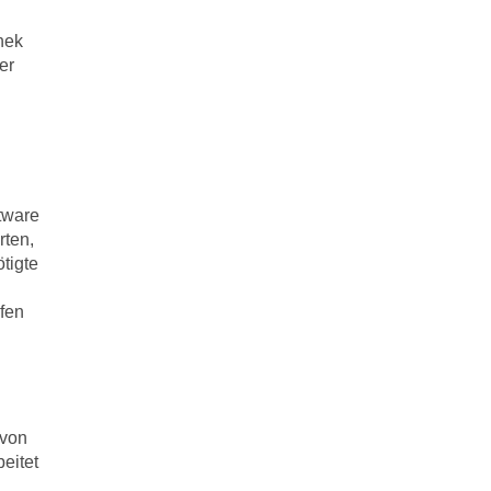
hek
er
tware
rten,
tigte
n
fen
 von
eitet