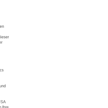
nen
dieser
er
ics
rund
 USA
 Ihre