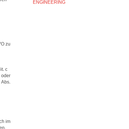
ENGINEERING
GVO zu
t. c
 oder
 Abs.
ich im
en,