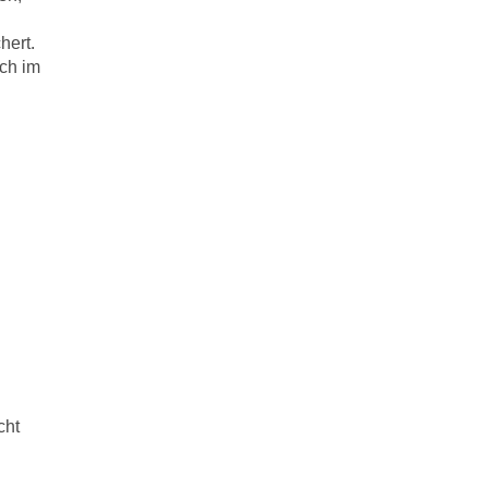
hert.
uch im
cht