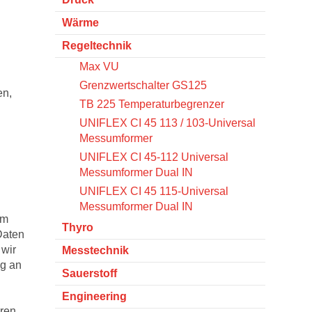
Wärme
Regeltechnik
Max VU
Grenzwertschalter GS125
en,
TB 225 Temperaturbegrenzer
UNIFLEX CI 45 113 / 103-Universal
Messumformer
UNIFLEX CI 45-112 Universal
Messumformer Dual IN
UNIFLEX CI 45 115-Universal
Messumformer Dual IN
om
Thyro
Daten
 wir
Messtechnik
ng an
Sauerstoff
Engineering
eren